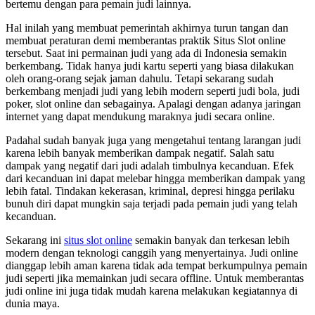
bertemu dengan para pemain judi lainnya.
Hal inilah yang membuat pemerintah akhirnya turun tangan dan
membuat peraturan demi memberantas praktik Situs Slot online
tersebut. Saat ini permainan judi yang ada di Indonesia semakin
berkembang. Tidak hanya judi kartu seperti yang biasa dilakukan
oleh orang-orang sejak jaman dahulu. Tetapi sekarang sudah
berkembang menjadi judi yang lebih modern seperti judi bola, judi
poker, slot online dan sebagainya. Apalagi dengan adanya jaringan
internet yang dapat mendukung maraknya judi secara online.
Padahal sudah banyak juga yang mengetahui tentang larangan judi
karena lebih banyak memberikan dampak negatif. Salah satu
dampak yang negatif dari judi adalah timbulnya kecanduan. Efek
dari kecanduan ini dapat melebar hingga memberikan dampak yang
lebih fatal. Tindakan kekerasan, kriminal, depresi hingga perilaku
bunuh diri dapat mungkin saja terjadi pada pemain judi yang telah
kecanduan.
Sekarang ini
situs slot online
semakin banyak dan terkesan lebih
modern dengan teknologi canggih yang menyertainya. Judi online
dianggap lebih aman karena tidak ada tempat berkumpulnya pemain
judi seperti jika memainkan judi secara offline. Untuk memberantas
judi online ini juga tidak mudah karena melakukan kegiatannya di
dunia maya.