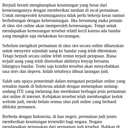
Berjudi berarti mengharapkan keuntungan yang besar dari
kemenangannya dengan memberikan taruhan di awal permainan.
Untuk memperoleh keuntungannya tidak perlu bekerja keras namun
berhubungan dengan keberuntungan. Jika beruntung maka pemain
di situs slot online akan memperoleh kemenangan. Tetapi untuk
mendapatkan kemenangan tersebut relatif kecil karena ada bandar
yang mungkin saja melakukan kecurangan.
Sebelum mengikuti permainan di situs slot secara online diharuskan
untuk menyetor sejumlah uang ke bandar yang telah ditentukan.
Tetapi berjudi secara online lebih rentan terjadi penipuan. Biasa
terjadi uang yang telah disetorkan akhirnya lenyap bersama
hilangnya bandar. Tentu saja kondisi tersebut akan menyebabkan
rasa stres dan depresi. Inilah sebabnya dibuat larangan judi.
Salah satu upaya pemerintah dalam mengatasi perjudian online yang
semakin marak di Indonesia adalah dengan menetapkan undang-
undang ITE yang melarang dan membatasi berbagai jenis permainan
slot online di internet. Kebijakan tersebut telah membongkar kedok
website judi, meski belum semua situs judi online yang berhasil
diblokir permanen.
Berbeda dengan Indonesia, di luar negeri, permainan judi justru
memberikan keuntungan tersendiri bagi negara. Negara
mendapatkan pemasukan dari permainan judi tersebut. Bahkan di